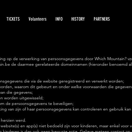
TICKETS
Volunteers
INFO
HISTORY
PARTNERS
CONTAC
king op de verwerking van persoonsgegevens door Which Mountain? vzw
in.be
de daarmee gerelateerde domeinnamen (hieronder benoemd als
onsgegevens die via de website geregistreerd en verwerkt worden;
orden, waarom dit gebeurt en onder welke voorwaarden die gegeven
van die gegevens;
n worden uitgewisseld;
m de persoonsgegevens te beveiligen;
ng van zijn of haar persoonsgegevens kan controleren en gebruik kan 
t herzien werd.
ebsite(s) en app(s) niet bedoeld zijn voor kinderen, maar enkel voor 
 kinderen is dan ook geen bewuste actie. Gelieve meteen contact op 