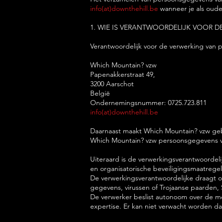
info(at)downthehill.be
wanneer je als ouder
1. WIE IS VERANTWOORDELIJK VOOR 
Verantwoordelijk voor de verwerking van 
Which Mountain? vzw
Papenakkerstraat 49,
3200 Aarschot
België
Ondernemingsnummer: 0725.723.811
info(at)downthehill.be
Daarnaast maakt Which Mountain? vzw gebru
Which Mountain? vzw persoonsgegevens ver
Uiteraard is de verwerkingsverantwoordeli
en organisatorische beveiligingsmaatregel
De verwerkingsverantwoordelijke draagt of 
gegevens, virussen of Trojaanse paarden, 
De verwerker beslist autonoom over de me
expertise. Er kan niet verwacht worden da