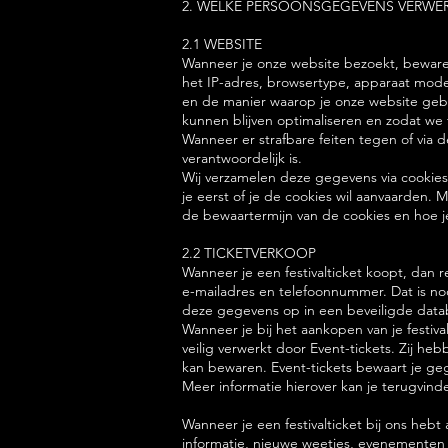
2. WELKE PERSOONSGEGEVENS VERWE
2.1 WEBSITE
Wanneer je onze website bezoekt, bewaren
het IP-adres, browsertype, apparaat mod
en de manier waarop je onze website gebr
kunnen blijven optimaliseren en zodat we 
Wanneer er strafbare feiten tegen of via
verantwoordelijk is.
Wij verzamelen deze gegevens via cookies
je eerst of je de cookies wil aanvaarden. 
de bewaartermijn van de cookies en hoe je
2.2 TICKETVERKOOP
Wanneer je een festivalticket koopt, dan 
e-mailadres en telefoonnummer. Dat is nod
deze gegevens op in een beveiligde databas
Wanneer je bij het aankopen van je festi
veilig verwerkt door Event-tickets. Zij 
kan bewaren. Event-tickets bewaart je geg
Meer informatie hierover kan je terugvinde
Wanneer je een festivalticket bij ons he
informatie, nieuwe weetjes, evenementen