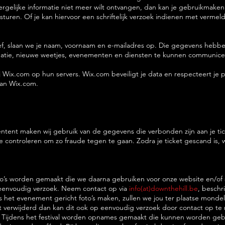
ergelijke informatie niet meer wilt ontvangen, dan kan je gebruikmaken va
esturen. Of je kan hiervoor een schriftelijk verzoek indienen met vermeld
rief, slaan we je naam, voornaam en e-mailadres op. Die gegevens hebb
matie, nieuwe weetjes, evenementen en diensten te kunnen communice
 Wix.com op hun servers. Wix.com beveiligt je data en respecteert je p
van Wix.com.
tent maken wij gebruik van de gegevens die verbonden zijn aan je tick
e controleren om zo fraude tegen te gaan. Zodra je ticket gescand is,
o’s worden gemaakt die we daarna gebruiken voor onze website en/of s
 eenvoudig verzoek. Neem contact op via
info(at)downthehill.be
, beschr
ens het evenement gericht foto’s maken, zullen we jou ter plaatse mon
dt verwijderd dan kan dit ook op eenvoudig verzoek door contact op t
. Tijdens het festival worden opnames gemaakt die kunnen worden gebr