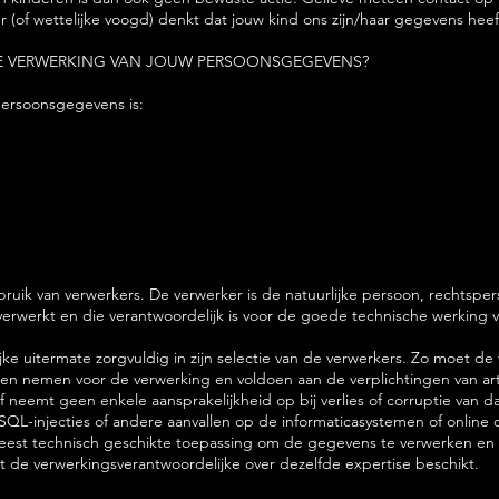
 (of wettelijke voogd) denkt dat jouw kind ons zijn/haar gegevens heeft
DE VERWERKING VAN JOUW PERSOONSGEGEVENS?
persoonsgegevens is:
ik van verwerkers. De verwerker is de natuurlijke persoon, rechtspers
werkt en die verantwoordelijk is voor de goede technische werking va
jke uitermate zorgvuldig in zijn selectie van de verwerkers. Zo moet d
en nemen voor de verwerking en voldoen aan de verplichtingen van arti
neemt geen enkele aansprakelijkheid op bij verlies of corruptie van data,
SQL-injecties of andere aanvallen op de informaticasystemen of online 
est technisch geschikte toepassing om de gegevens te verwerken en do
t de verwerkingsverantwoordelijke over dezelfde expertise beschikt.