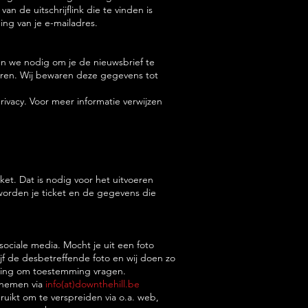
n de uitschrijflink die te vinden is
ing van je e-mailadres.
en we nodig om je de nieuwsbrief te
ren. Wij bewaren deze gegevens tot
rivacy. Voor meer informatie verwijzen
et. Dat is nodig voor het uitvoeren
 worden je ticket en de gegevens die
ociale media. Mocht je uit een foto
ijf de desbetreffende foto en wij doen zo
deling om toestemming vragen.
e nemen via
info(at)downthehill.be
uikt om te verspreiden via o.a. web,