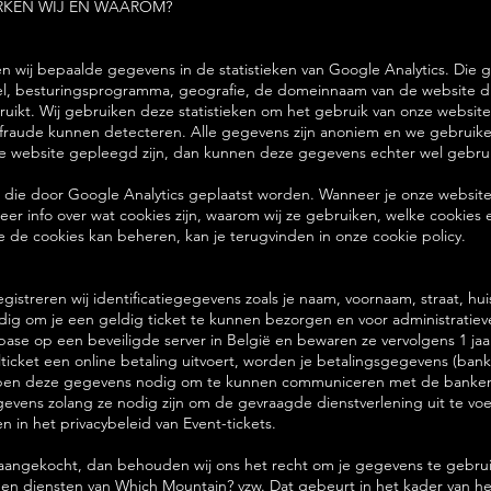
RKEN WIJ EN WAAROM?
 wij bepaalde gegevens in de statistieken van Google Analytics. Die
el, besturingsprogramma, geografie, de domeinnaam van de website di
uikt. Wij gebruiken deze statistieken om het gebruik van onze website
fraude kunnen detecteren. Alle gegevens zijn anoniem en we gebruiken 
 de website gepleegd zijn, dan kunnen deze gegevens echter wel gebrui
 die door Google Analytics geplaatst worden. Wanneer je onze website 
Meer info over wat cookies zijn, waarom wij ze gebruiken, welke cookies 
 de cookies kan beheren, kan je terugvinden in onze cookie policy.
registreren wij identificatiegegevens zoals je naam, voornaam, straat,
ig om je een geldig ticket te kunnen bezorgen en voor administratieve
e op een beveiligde server in België en bewaren ze vervolgens 1 jaar. (
valticket een online betaling uitvoert, worden je betalingsgegevens (
hebben deze gegevens nodig om te kunnen communiceren met de banken, 
evens zolang ze nodig zijn om de gevraagde dienstverlening uit te voer
n in het privacybeleid van Event-tickets.
bt aangekocht, dan behouden wij ons het recht om je gegevens te gebrui
 en diensten van Which Mountain? vzw. Dat gebeurt in het kader van 