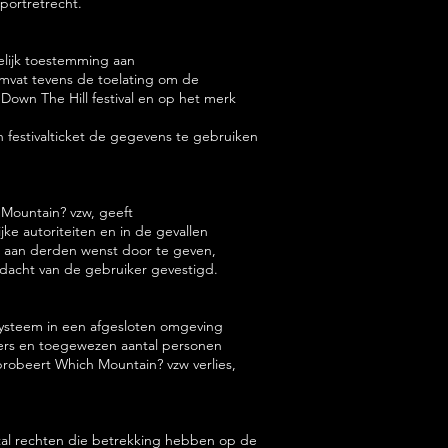
 portretrecht.
kelijk toestemming aan
mvat tevens de toelating om de
Down The Hill festival en op het merk
festivalticket de gegevens te gebruiken
 Mountain? vzw, geeft
ke autoriteiten en in de gevallen
s aan derden wenst door te geven,
ndacht van de gebruiker gevestigd.
systeem in een afgesloten omgeving
rkers en toegewezen aantal personen
probeert Which Mountain? vzw verlies,
tal rechten die betrekking hebben op de