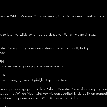
 die Which Mountain? vzw verwerkt, in te zien en eventueel onjuiste 
 te laten verwijderen uit de database van Which Mountain? vzw
tain? vzw je gegevens onrechtmatig verwerkt heeft, heb je het recht e
.be/
EN
en de verwerking van je persoonsgegevens.
KING
 persoonsgegevens (tijdelijk) stop te zetten.
 van je persoonsgegevens door Which Mountain? vzw of indien je gebru
ct op met Which Mountain? vzw via een schriftelijk, duidelijk en gemo
be
of naar Papenakkerstraat 49, 3200 Aarschot, België.