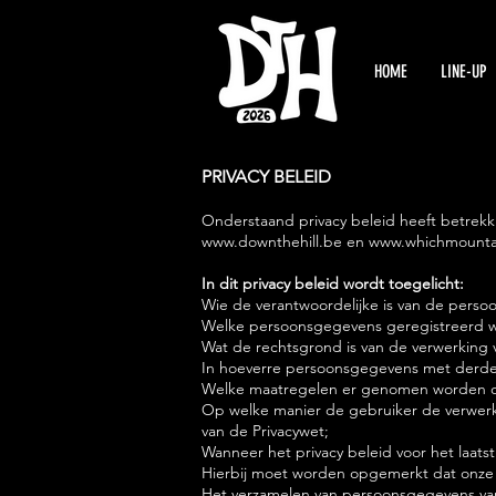
HOME
LINE-UP
PRIVACY BELEID
Onderstaand privacy beleid heeft betrek
www.downthehill.be
en
www.whichmounta
In dit privacy beleid wordt toegelicht:
Wie de verantwoordelijke is van de perso
Welke persoonsgegevens geregistreerd w
Wat de rechtsgrond is van de verwerking 
In hoeverre persoonsgegevens met derde
Welke maatregelen er genomen worden o
Op welke manier de gebruiker de verwerki
van de Privacywet;
Wanneer het privacy beleid voor het laats
Hierbij moet worden opgemerkt dat onze w
Het verzamelen van persoonsgegevens van