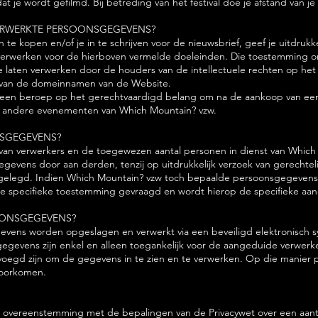
dat je wordt gefilmd. Bij betreding van het festival doe je afstand van je
VERWERKTE PERSOONSGEGEVENS?
 te kopen en/of je in te schrijven voor de nieuwsbrief, geef je uitdruk
erwerken voor de hierboven vermelde doeleinden. Die toestemming o
laten verwerken door de houders van de intellectuele rechten op het 
en van de domeinnamen van de Website.
een beroep op het gerechtvaardigd belang om na de aankoop van een 
en andere evenementen van Which Mountain? vzw.
NSGEGEVENS?
van verwerkers en de toegewezen aantal personen in dienst van Which
evens door aan derden, tenzij op uitdrukkelijk verzoek van gerechtelij
 opgelegd. Indien Which Mountain? vzw toch bepaalde persoonsgegeven
nde specifieke toestemming gevraagd en wordt hierop de specifieke aa
OONSGEGEVENS?
evens worden opgeslagen en verwerkt via een beveiligd elektronisch 
ze gegevens zijn enkel en alleen toegankelijk voor de aangeduide verwe
voegd zijn om de gegevens in te zien en te verwerken. Op die manier 
voorkomen.
 in overeenstemming met de bepalingen van de Privacywet over een aan