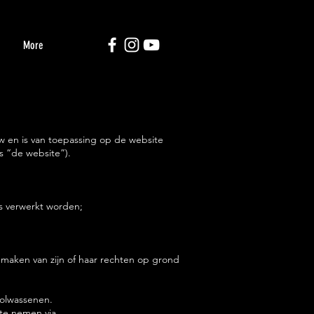
T
More
 en is van toepassing op de website
 “de website”).
s verwerkt worden;
maken van zijn of haar rechten op grond
volwassenen.
te nemen via