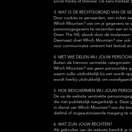
social media of televisie. De kans bestaat 
3. WAT IS DE RECHTSGROND VAN DE 
Door cookies te aanvaarden, een ticket aan
Which Mountain? vzw om je gegevens te v
persoonsgegevens te verzenden aan en te 
Down The Hill, alsook door de titulariss
Daarnaast doet Which Mountain? vzw ook 
voor communicatie omtrent het festival 
4. MET WIE DELEN WIJ JOUW PERSOO
Buiten de hiervoor vermelde categorieën 
Which Mountain? vzw geen persoonlijke geg
waarin zulks uitdrukkelijk bij wet wordt
wordt hierbij uitdrukkelijk om voorafgaa
5. HOE BESCHERMEN WIJ JOUW PERS
De via de website verstrekte persoonsgeg
die niet publiekelijk toegankelijk is. De
in dienst van Which Mountain? vzw die be
diefstal of ongeautoriseerde toegang te 
6. WAT ZIJN JOUW RECHTEN?
Als gebruiker van de website beschik je