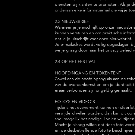
diensten bij klanten te promoten. Als je d
onderaan elke informatiemail die wij je to
2.3 NIEUWSBRIEF
Wanneer je je inschrijft op onze nieuwsb
kunnen versturen en om praktische infor
dat je je uitschrijft voor onze nieuwsbrief.
Je e-mailadres wordt veilig opgeslagen bij
we je graag door naar het privacy beleid 
2.4 OP HET FESTIVAL
HOOFDINGANG EN TOKENTENT
Zowel aan de hoofdingang als aan de token
van de overeenkomst en om je identiteit t
eraan verbonden zijn ongeldig gemaakt.
FOTO’S EN VIDEO’S
Tijdens het evenement kunnen er sfeerfot
verwijderd willen worden, dan kan dit op
snel mogelijk het nodige. Indien wij tijd
Mocht je alsnog willen dat deze foto wor
en de desbetreffende foto te beschrijven